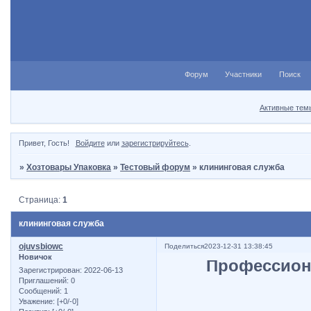
Форум
Участники
Поиск
Активные тем
Привет, Гость!
Войдите
или
зарегистрируйтесь
.
»
Хозтовары Упаковка
»
Тестовый форум
»
клининговая служба
Страница:
1
клининговая служба
ojuvsbiowc
Поделиться
2023-12-31 13:38:45
Новичок
Профессион
Зарегистрирован
: 2022-06-13
Приглашений:
0
Сообщений:
1
Уважение:
[+0/-0]